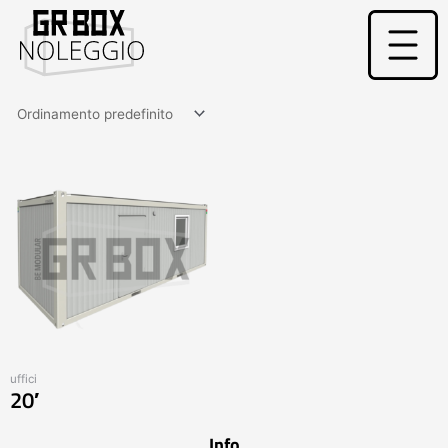
Vai
al
contenuto
uffici
20′
Info