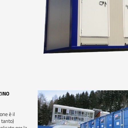
ZINO
one è il
 tanto)
elicato per la