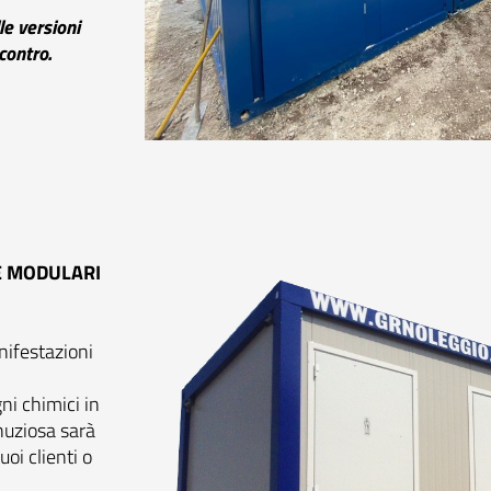
le versioni
contro.
CE MODULARI
anifestazioni
i chimici in
inuziosa sarà
tuoi clienti o