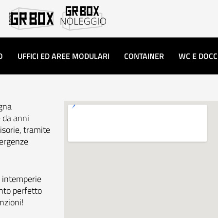
O
UFFICI ED AREE MODULARI
CONTAINER
WC E DOCC
egna
e da anni
isorie, tramite
mergenze
ti intemperie
nto perfetto
nzioni!