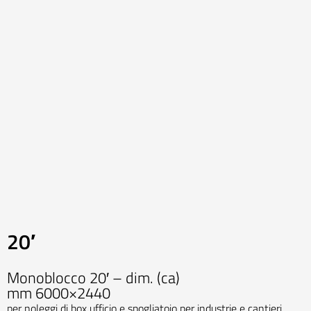
20′
Monoblocco 20′ – dim. (ca)
mm 6000×2440
per noleggi di box ufficio e spogliatoio per industrie e cantieri