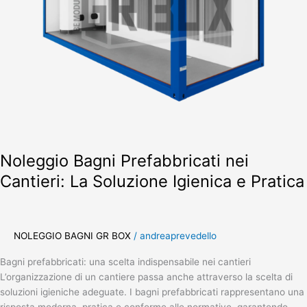
e
Pratica
Noleggio Bagni Prefabbricati nei
Cantieri: La Soluzione Igienica e Pratica
NOLEGGIO BAGNI GR BOX
/
andreaprevedello
Bagni prefabbricati: una scelta indispensabile nei cantieri
L’organizzazione di un cantiere passa anche attraverso la scelta di
soluzioni igieniche adeguate. I bagni prefabbricati rappresentano una
risposta moderna, pratica e conforme alle normative, garantendo