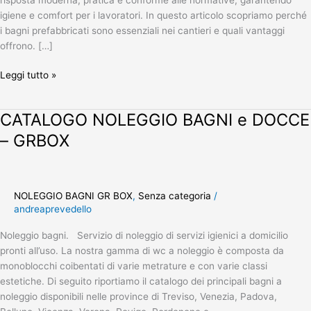
igiene e comfort per i lavoratori. In questo articolo scopriamo perché
i bagni prefabbricati sono essenziali nei cantieri e quali vantaggi
offrono. […]
Leggi tutto »
CATALOGO NOLEGGIO BAGNI e DOCCE
CATALOGO
NOLEGGIO
– GRBOX
BAGNI
e
DOCCE
–
NOLEGGIO BAGNI GR BOX
,
Senza categoria
/
GRBOX
andreaprevedello
Noleggio bagni. Servizio di noleggio di servizi igienici a domicilio
pronti all’uso. La nostra gamma di wc a noleggio è composta da
monoblocchi coibentati di varie metrature e con varie classi
estetiche. Di seguito riportiamo il catalogo dei principali bagni a
noleggio disponibili nelle province di Treviso, Venezia, Padova,