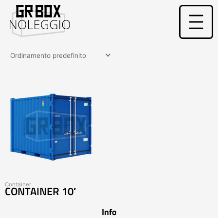
Vai
al
contenuto
Container
CONTAINER 10′
Info