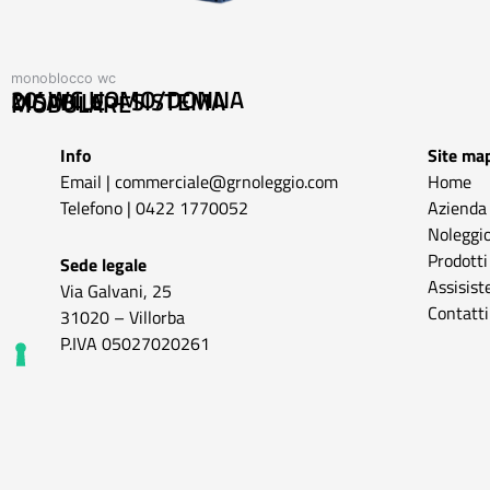
monoblocco wc
20′ WC UOMO/DONNA DISABILE – SISTEMA MODULARE
Info
Site ma
Email |
commerciale@grnoleggio.com
Home
Telefono |
0422 1770052
Azienda
Noleggio
Prodotti
Sede legale
Assisist
Via Galvani, 25
Contatti
31020 – Villorba
P.IVA 05027020261