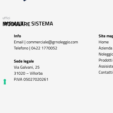
uffici
IMPIANTI – SISTEMA MODULARE
Info
Site ma
Email |
commerciale@grnoleggio.com
Home
Telefono |
0422 1770052
Azienda
Noleggio
Prodotti
Sede legale
Assisist
Via Galvani, 25
Contatti
31020 – Villorba
P.IVA 05027020261