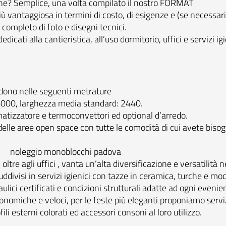
ine? Semplice, una volta compilato il nostro
FORMAT
iù vantaggiosa in termini di costo, di esigenze e (se necessar
completo di foto e disegni tecnici.
icati alla cantieristica, all’uso dormitorio, uffici e servizi igi
vidono nelle seguenti metrature
 6000, larghezza media standard: 2440.
matizzatore e termoconvettori ed optional d’arredo.
elle aree open space con tutte le comodità di cui avete bisog
ltre agli uffici , vanta un’alta diversificazione e versatilità 
uddivisi in servizi igienici con tazze in ceramica, turche e mo
lici certificati e condizioni strutturali adatte ad ogni evenie
conomiche e veloci, per le feste più eleganti proponiamo serviz
i esterni colorati ed accessori consoni al loro utilizzo.