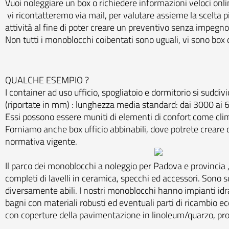
Vuoi noleggiare un box o richiedere informazioni veloci onl
vi ricontatteremo via mail, per valutare assieme la scelta p
attività al fine di poter creare un preventivo senza impegno 
Non tutti i monoblocchi coibentati sono uguali, vi sono box ded
QUALCHE ESEMPIO ?
I container ad uso ufficio, spogliatoio e dormitorio si suddi
(riportate in mm) : lunghezza media standard: dai 3000 ai
Essi possono essere muniti di elementi di confort come cli
Forniamo anche box ufficio abbinabili, dove potrete creare d
normativa vigente.
Il parco dei monoblocchi a noleggio per Padova e provincia , o
completi di lavelli in ceramica, specchi ed accessori. Sono s
diversamente abili. I nostri monoblocchi hanno impianti idrau
bagni con materiali robusti ed eventuali parti di ricambio e
con coperture della pavimentazione in linoleum/quarzo, profil