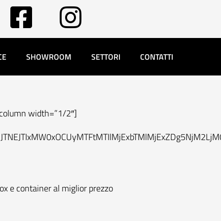
CE
SHOWROOM
SETTORI
CONTATTI
_column width=”1/2″]
JTNEJTIxMW0xOCUyMTFtMTIlMjExbTMlMjExZDg5NjM2LjM0
ox e container al miglior prezzo