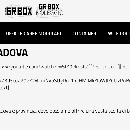
UFFICI ED AREE MODULARI
CONTAINER
WC E DOC
ADOVA
//www.youtube.com/watch?v=8fY9vIrdsfs”][/vc_column][vc
MkZ3d3cuZ29vZ2xlLmNvbSUyRm1hcHMlMkZlbWJlZCUzRnBi
ext]
ova e provincia, dove possiamo offrire una vasta scelta di b