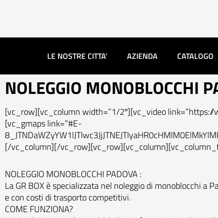
Vai
al
contenuto
LE NOSTRE CITTA’
AZIENDA
CATALOGO
NOLEGGIO MONOBLOCCHI P
[vc_row][vc_column width=”1/2″][vc_video link=”https:
[vc_gmaps link=”#E-
8_JTNDaWZyYW1lJTIwc3JjJTNEJTIyaHR0cHMlM0ElMkYl
[/vc_column][/vc_row][vc_row][vc_column][vc_column_t
NOLEGGIO MONOBLOCCHI PADOVA :
La GR BOX è specializzata nel noleggio di monoblocchi a Pad
e con costi di trasporto competitivi.
COME FUNZIONA?